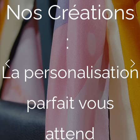
Nos Créations
:
La personalisation
parfait vous
attend